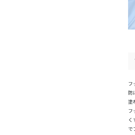
フ
防
塗
フ
く
で