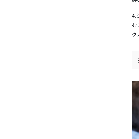
4
む
ク