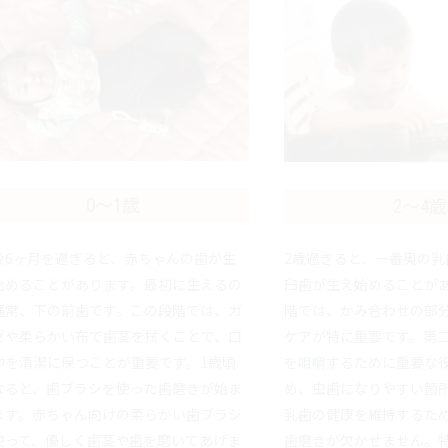
0～1歳
2～4歳
後6ヶ月を過ぎると、赤ちゃんの歯が生
2歳過ぎると、一番奥の
始めることがあります。最初に生えるの
臼歯が生え始めることが
通常、下の前歯です。この段階では、ガ
階では、かみ合わせの部
ゼや柔らかい布で歯茎を拭くことで、口
ケアが特に重要です。第
中を清潔に保つことが重要です。1歳頃
を咀嚼するために重要な
なると、歯ブラシを使った歯磨きが始ま
め、虫歯になりやすい箇
ます。赤ちゃん向けの柔らかい歯ブラシ
乳歯の健康を維持するた
使って、優しく歯茎や歯を磨いてあげま
歯磨きが欠かせません。