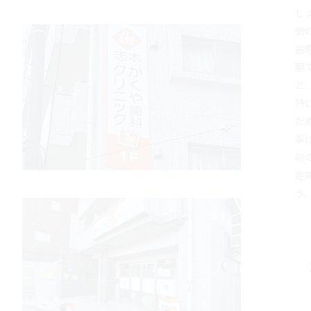
し
気
歯
要
と
特
た
寧
防
定
う