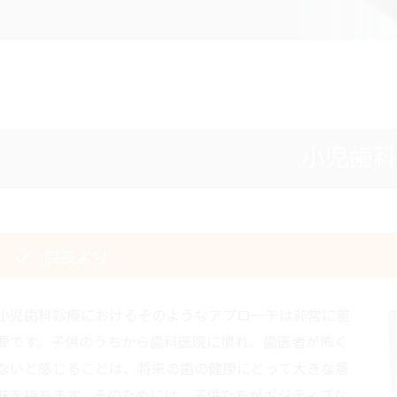
小児歯科
院長より
小児歯科診療におけるそのようなアプローチは非常に重
要です。子供のうちから歯科医院に慣れ、歯医者が怖く
ないと感じることは、将来の歯の健康にとって大きな意
味を持ちます。そのためには、子供たちがポジティブな