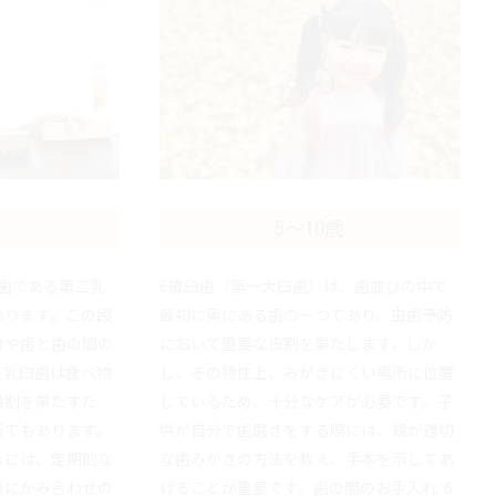
5～10歳
乳歯である第二乳
6歳臼歯（第一大臼歯）は、歯並びの中で
あります。この段
最初に奥にある歯の一つであり、虫歯予防
分や歯と歯の間の
において重要な役割を果たします。しか
二乳臼歯は食べ物
し、その特性上、みがきにくい場所に位置
役割を果たすた
しているため、十分なケアが必要です。子
所でもあります。
供が自分で歯磨きをする際には、親が適切
めには、定期的な
な歯みがきの方法を教え、手本を示してあ
特にかみ合わせの
げることが重要です。歯の間のお手入れ: 6