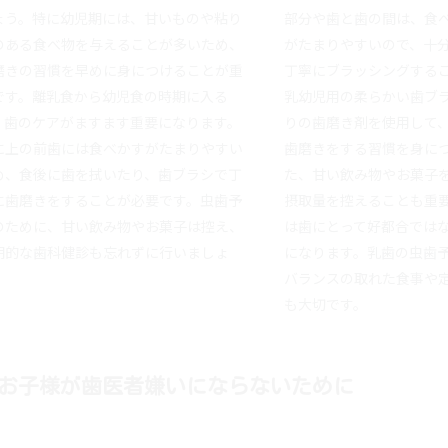
ょう。特に幼児期には、甘いものや粘り
部分や歯と歯の間は、食
のある食べ物を与えることが多いため、
がたまりやすいので、十
磨きの習慣を早めに身につけることが重
丁寧にブラッシングする
です。離乳食から幼児食の時期に入る
乳幼児用の柔らかい歯ブ
、歯のケアがますます重要になります。
りの歯磨き剤を使用して
に上の前歯には食べかすがたまりやすい
歯磨きをする習慣を身に
め、食後に歯を拭いたり、歯ブラシで丁
た、甘い飲み物やお菓子
に歯磨きをすることが必要です。虫歯予
摂取量を控えることも重
のために、甘い飲み物やお菓子は控え、
は歯にとって好都合では
期的な歯科健診も忘れずに行いましょ
になります。乳歯の虫歯
。
バランスの取れた食事や
も大切です。
お子様が歯医者嫌いにならないために