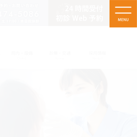
他
院内・設備
診療・交通
採用情報
Clinic
Access
Recruit