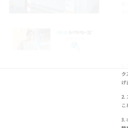
お
チ
1
ク
げ
2
こ
3
験