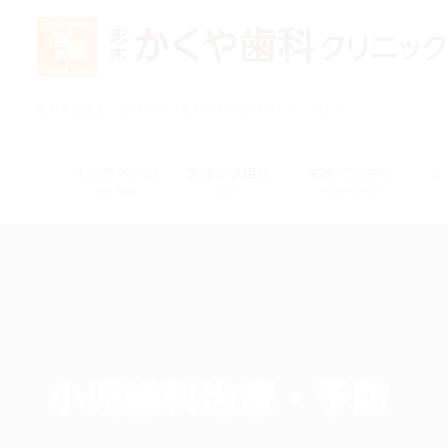
コ
ナ
ン
ビ
テ
ゲ
ン
ー
ツ
シ
志木で歯医者・歯科なら『志木かくや歯科クリニック』へ
に
ョ
移
ン
トップページ
スタッフ紹介
初めての方へ
動
に
Top Page
Staff
Information
移
動
小児歯科治療・予防