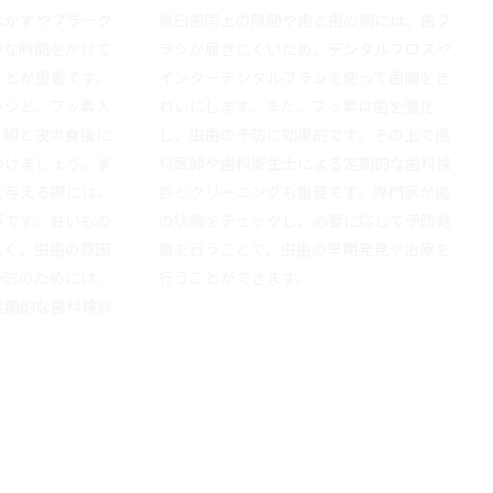
べかすやプラーク
歳臼歯同士の隙間や歯と歯の間には、歯ブ
分な時間をかけて
ラシが届きにくいため、デンタルフロスや
ことが重要です。
インターデンタルブラシを使って歯間をき
ラシと、フッ素入
れいにします。また、フッ素は歯を強化
、朝と夜の食後に
し、虫歯の予防に効果的です。その上で歯
つけましょう。ま
科医師や歯科衛生士による定期的な歯科検
を与える際には、
診とクリーニングも重要です。専門家が歯
要です。甘いもの
の状態をチェックし、必要に応じて予防処
なく、虫歯の原因
置を行うことで、虫歯の早期発見や治療を
予防のためには、
行うことができます。
定期的な歯科検診