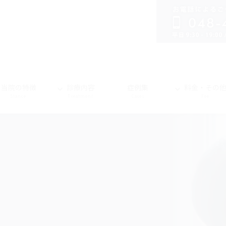
当院の特徴
診療内容
症例集
料金・その
Stance
Treatment
Cases
Fee